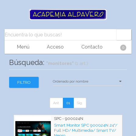
Menú
Acceso
Contacto
0
Búsqueda:
"monitores"
(1 art.)
FILTRO
Ant.
01
Sig.
SPC - 900024N
Smart Monitor SPC 900024N 24"/
Full HD/ Multimedia/ Smart TV/
Negro