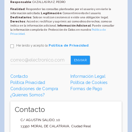
Responsable
: CAZALLAS RUIZ, PEDRO
Finalidad
: Responder las consultas planteadas por el usuario y enviarle la
información solicitada;
Legitimación
: Consentimiento del usuario;
Destinatarios
: Solo se realizan cesiones si existe una obligación legal;
Derechos
: Acceder, rectificar y suprimir, así como otros derechos, como se
indica en la información adicional;
Información Adicional
: Puede consultar
la información completa de Protección de Datos en nuestra
Política de
Privacidad
.
He leído y acepto la
Política de Privacidad
.
ENVIAR
Contacto
Información Legal
Política Privacidad
Política de Cookies
Condiciones de Compra
Formas de Pago
¿Quienes Somos?
Contacto
C/ AGUSTIN SALIDO, 10
13350
MORAL DE CALATRAVA
,
Ciudad Real