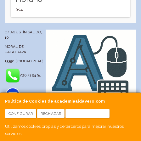
9-14
C/ AGUSTÍN SALIDO,
10
MORAL DE
CALATRAVA
13350 ( CIUDAD REAL)
926 31 94 94
Política de Cookies de academiaaldavero.com
CONFIGURAR
RECHAZAR
ACEPTAR COOKIES
info@academiaaldavero.net
Utilizamos cookies propias y de terceros para mejorar nuestros
servicios.
677 512 188