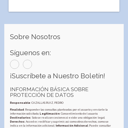
Sobre Nosotros
Síguenos en:
¡Suscríbete a Nuestro Boletín!
INFORMACIÓN BÁSICA SOBRE
PROTECCIÓN DE DATOS
Responsable
: CAZALLAS RUIZ, PEDRO
Finalidad
: Responder las consultas planteadas por el usuario y enviarle la
información solicitada;
Legitimación
: Consentimiento del usuario;
Destinatarios
: Solo se realizan cesiones si existe una obligación legal;
Derechos
: Acceder, rectificar y suprimir, así como otros derechos, como se
indica en la información adicional;
Información Adicional
: Puede consultar