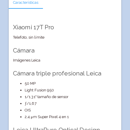
Características
Xiaomi 17T Pro
Telefoto, sin límite
Cámara
Imágenes Leica
Cámara triple profesional Leica
50 MP
Light Fusion 950
1/1.31" tamaño de sensor
ƒ/1,67
OIS
2,4 μm Super Pixel 4 en 1
Leica UltraPure Optical Design