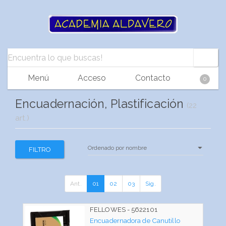
Menú
Acceso
Contacto
0
Encuadernación, Plastificación
(22
art.)
FILTRO
Ant.
01
02
03
Sig.
FELLOWES - 5622101
Encuadernadora de Canutillo