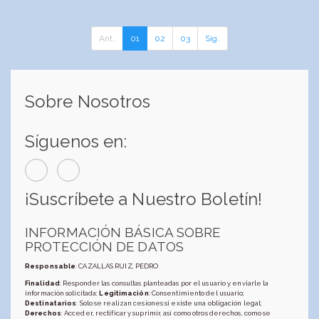
Ant.
01
02
03
Sig.
Sobre Nosotros
Síguenos en:
¡Suscríbete a Nuestro Boletín!
INFORMACIÓN BÁSICA SOBRE
PROTECCIÓN DE DATOS
Responsable
: CAZALLAS RUIZ, PEDRO
Finalidad
: Responder las consultas planteadas por el usuario y enviarle la
información solicitada;
Legitimación
: Consentimiento del usuario;
Destinatarios
: Solo se realizan cesiones si existe una obligación legal;
Derechos
: Acceder, rectificar y suprimir, así como otros derechos, como se