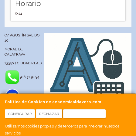
Horario
9-14
C/ AGUSTÍN SALIDO,
10
MORAL DE
CALATRAVA
13350 ( CIUDAD REAL)
926 31 94 94
Política de Cookies de academiaaldavero.com
CONFIGURAR
RECHAZAR
ACEPTAR COOKIES
info@academiaaldavero.net
Utilizamos cookies propias y de terceros para mejorar nuestros
servicios.