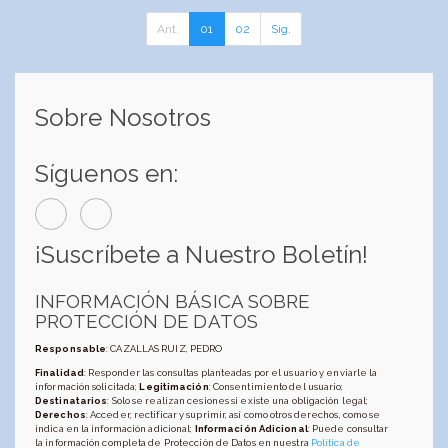
Ant.
01
02
Sig.
Sobre Nosotros
Síguenos en:
¡Suscríbete a Nuestro Boletín!
INFORMACIÓN BÁSICA SOBRE
PROTECCIÓN DE DATOS
Responsable
: CAZALLAS RUIZ, PEDRO
Finalidad
: Responder las consultas planteadas por el usuario y enviarle la
información solicitada;
Legitimación
: Consentimiento del usuario;
Destinatarios
: Solo se realizan cesiones si existe una obligación legal;
Derechos
: Acceder, rectificar y suprimir, así como otros derechos, como se
indica en la información adicional;
Información Adicional
: Puede consultar
la información completa de Protección de Datos en nuestra
Política de