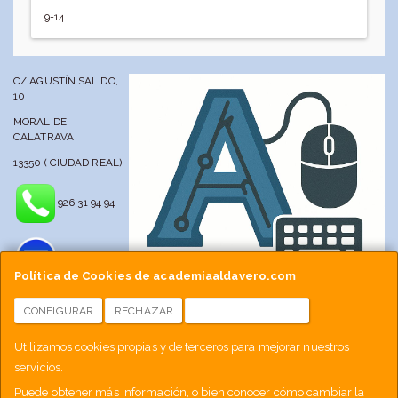
9-14
C/ AGUSTÍN SALIDO,
10
MORAL DE
CALATRAVA
13350 ( CIUDAD REAL)
926 31 94 94
Política de Cookies de academiaaldavero.com
CONFIGURAR
RECHAZAR
ACEPTAR COOKIES
info@academiaaldavero.net
Utilizamos cookies propias y de terceros para mejorar nuestros
servicios.
677 512 188
Puede obtener más información, o bien conocer cómo cambiar la