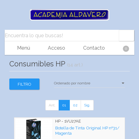
Menú
Acceso
Contacto
0
Consumibles HP
(14 art.)
FILTRO
Ant.
01
02
Sig.
HP - 1VU27AE
Botella de Tinta Original HP nº31/
Magenta