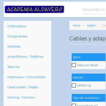
Inicio
Apple
Ca
Ordenadores
Componentes
Cables y ada
Portátiles
SmartPhones / Teléfonos
Stock
Solo con Stock
Televisor
Impresoras / Consumibles
Marcas
APPLE (5)
Conectividad / Redes
Gaming / Consolas
Tipo de Accesorios
Cargadores (5)