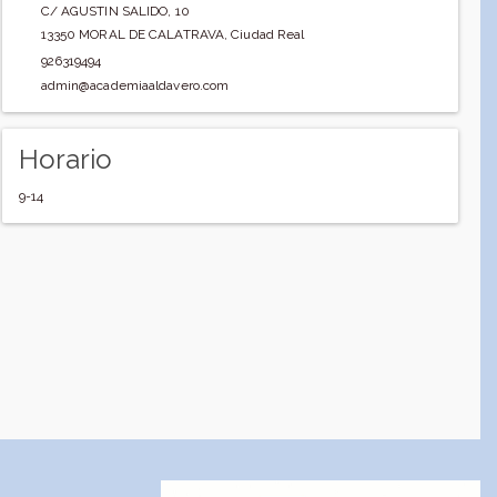
C/ AGUSTIN SALIDO, 10
13350
MORAL DE CALATRAVA
,
Ciudad Real
926319494
admin@academiaaldavero.com
Horario
9-14