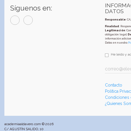
INFORMA
Síguenos en:
DATOS
Responsable
: C
Finalidad
: Respond
Legitimación
: Co
obligación legal;
D
información adicion
Datos en nuestra
Po
He leído y a
Contacto
Política Priva
Condiciones
¿Quienes So
academiaaldavero.com © 2026
C/ AGUSTÍN SALIDO, 10