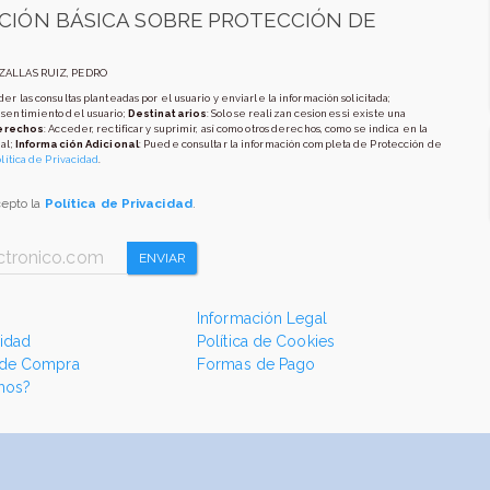
CIÓN BÁSICA SOBRE PROTECCIÓN DE
AZALLAS RUIZ, PEDRO
er las consultas planteadas por el usuario y enviarle la información solicitada;
nsentimiento del usuario;
Destinatarios
: Solo se realizan cesiones si existe una
erechos
: Acceder, rectificar y suprimir, así como otros derechos, como se indica en la
al;
Información Adicional
: Puede consultar la información completa de Protección de
lítica de Privacidad
.
cepto la
Política de Privacidad
.
ENVIAR
Información Legal
cidad
Política de Cookies
 de Compra
Formas de Pago
mos?