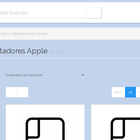
bles y adaptadores Apple
ptadores Apple
(5 art.)
Ant.
01