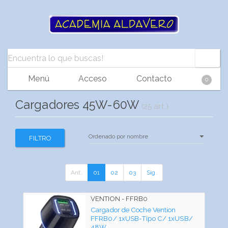
Menú
Acceso
Contacto
0
Cargadores 45W-60W
(25 art.)
FILTRO
Ant.
01
02
03
Sig.
VENTION - FFRB0
Cargador de Coche Vention
FFRB0/ 1xUSB-Tipo C/ 1xUSB/
48W