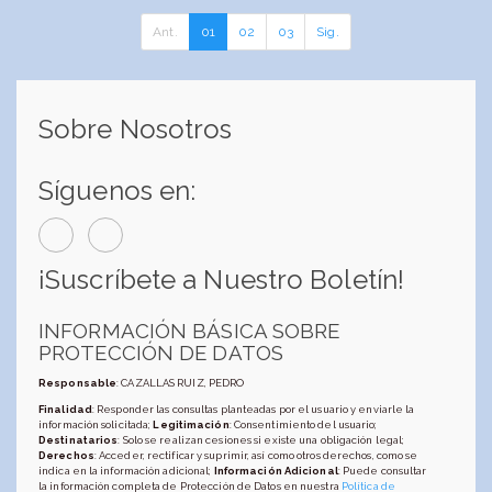
Ant.
01
02
03
Sig.
Sobre Nosotros
Síguenos en:
¡Suscríbete a Nuestro Boletín!
INFORMACIÓN BÁSICA SOBRE
PROTECCIÓN DE DATOS
Responsable
: CAZALLAS RUIZ, PEDRO
Finalidad
: Responder las consultas planteadas por el usuario y enviarle la
información solicitada;
Legitimación
: Consentimiento del usuario;
Destinatarios
: Solo se realizan cesiones si existe una obligación legal;
Derechos
: Acceder, rectificar y suprimir, así como otros derechos, como se
indica en la información adicional;
Información Adicional
: Puede consultar
la información completa de Protección de Datos en nuestra
Política de