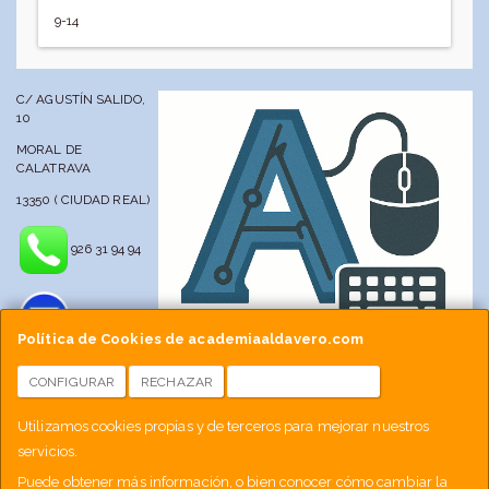
9-14
C/ AGUSTÍN SALIDO,
10
MORAL DE
CALATRAVA
13350 ( CIUDAD REAL)
926 31 94 94
Política de Cookies de academiaaldavero.com
CONFIGURAR
RECHAZAR
ACEPTAR COOKIES
info@academiaaldavero.net
Utilizamos cookies propias y de terceros para mejorar nuestros
servicios.
677 512 188
Puede obtener más información, o bien conocer cómo cambiar la