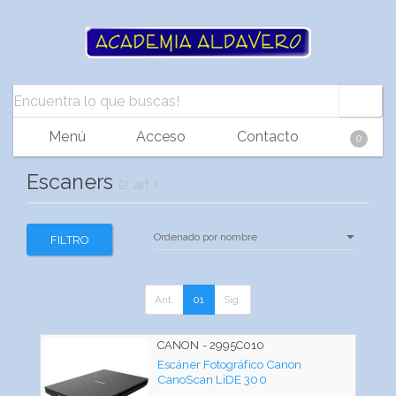
Menú
Acceso
Contacto
0
Escaners
(2 art.)
FILTRO
Ant.
01
Sig.
CANON - 2995C010
Escáner Fotográfico Canon
CanoScan LiDE 300