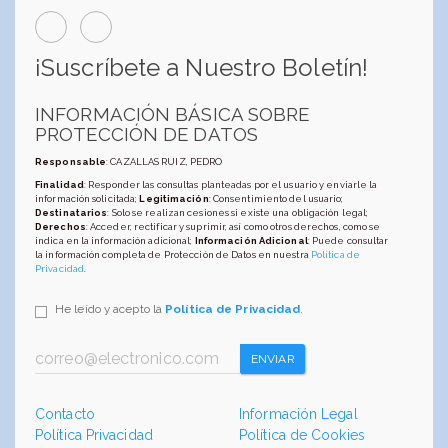
¡Suscríbete a Nuestro Boletín!
INFORMACIÓN BÁSICA SOBRE
PROTECCIÓN DE DATOS
Responsable
: CAZALLAS RUIZ, PEDRO
Finalidad
: Responder las consultas planteadas por el usuario y enviarle la
información solicitada;
Legitimación
: Consentimiento del usuario;
Destinatarios
: Solo se realizan cesiones si existe una obligación legal;
Derechos
: Acceder, rectificar y suprimir, así como otros derechos, como se
indica en la información adicional;
Información Adicional
: Puede consultar
la información completa de Protección de Datos en nuestra
Política de
Privacidad
.
He leído y acepto la
Política de Privacidad
.
ENVIAR
Contacto
Información Legal
Política Privacidad
Política de Cookies