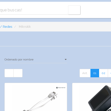
 / Redes
Mikrotik
Ant.
01
02