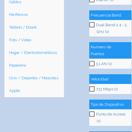
Cables
Periféricos
Frecuencia Band
Dual Band 2.4 - 5
Tablets / Ebook
GHz (1)
Foto / Video
Numero de
Hogar / Electrodomésticos
Puertos
5 LAN (1)
Papelería
Ocio / Deportes / Mascotas
Velocidad
733 Mbps (1)
Apple
Tipo de Dispositivo
Punto de Acceso
(1)