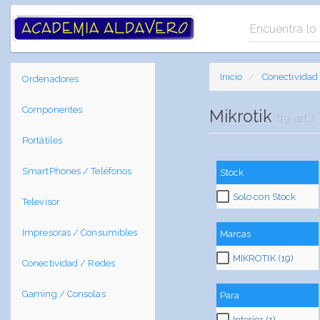
Inicio
Conectividad
Ordenadores
Componentes
Mikrotik
(19 art.)
Portátiles
SmartPhones / Teléfonos
Stock
Solo con Stock
Televisor
Impresoras / Consumibles
Marcas
MIKROTIK (19)
Conectividad / Redes
Gaming / Consolas
Para
Interior (1)