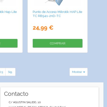
tik Hap Lite
Punto de Acceso Mikrotik HAP Lite
TC RB941-2nD-TC
24,99 €
R
COMPRAR
03
Sig.
Mostrar
Contacto
C/ AGUSTIN SALIDO, 10