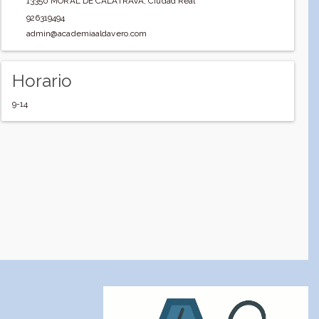
13350
MORAL DE CALATRAVA
,
Ciudad Real
926319494
admin@academiaaldavero.com
Horario
9-14