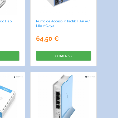
tic Hap
Punto de Acceso Mikrotik HAP AC
Lite AC750
64,50 €
R
COMPRAR