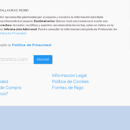
AZALLAS RUIZ, PEDRO
er las consultas planteadas por el usuario y enviarle la información solicitada;
nsentimiento del usuario;
Destinatarios
: Solo se realizan cesiones si existe una
erechos
: Acceder, rectificar y suprimir, así como otros derechos, como se indica en la
al;
Información Adicional
: Puede consultar la información completa de Protección de
lítica de Privacidad
.
cepto la
Política de Privacidad
.
ENVIAR
Información Legal
cidad
Política de Cookies
 de Compra
Formas de Pago
mos?