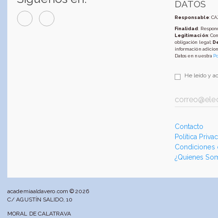
DATOS
Responsable
: C
Finalidad
: Respond
Legitimación
: Co
obligación legal;
D
información adicion
Datos en nuestra
Po
He leído y a
Contacto
Política Priva
Condiciones
¿Quienes So
academiaaldavero.com © 2026
C/ AGUSTÍN SALIDO, 10
MORAL DE CALATRAVA