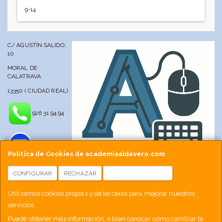
9-14
C/ AGUSTÍN SALIDO,
10
MORAL DE
CALATRAVA
13350 ( CIUDAD REAL)
926 31 94 94
Política de Cookies de academiaaldavero.com
CONFIGURAR
RECHAZAR
ACEPTAR COOKIES
info@academiaaldavero.net
Utilizamos cookies propias y de terceros para mejorar nuestros
servicios.
677 512 188
Puede obtener más información, o bien conocer cómo cambiar la