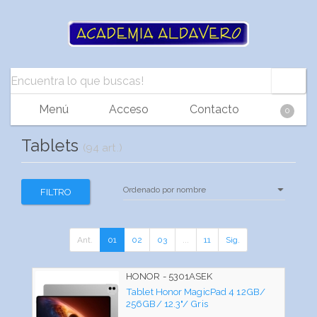
Menú
Acceso
Contacto
0
Tablets
(94 art.)
FILTRO
Ant.
01
02
03
...
11
Sig.
HONOR - 5301ASEK
Tablet Honor MagicPad 4 12GB/
256GB/ 12.3"/ Gris