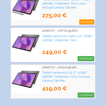
256GB/ Octacore/ Gris Luna/
Incluye Lenovo Tab Pen
275,00 €
AVÍSAME
LENOVO - ZAFS0396ES
Tablet Lenovo K11 Gen 2 11"/ 8GB/
128GB/ Octacore/ Gris
249,00 €
COMPRAR
LENOVO - ZAGJ0564PL
Tablet Lenovo K12 12.1"/ 12GB/
256GB/ Octacore/ Gris/ Incluye
Lenovo Tab Pen
419,00 €
COMPRAR