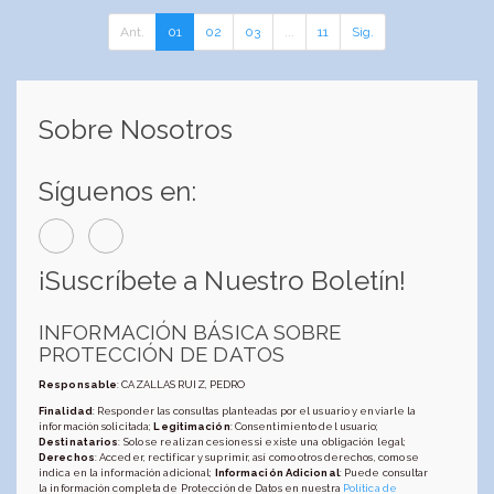
Ant.
01
02
03
...
11
Sig.
Sobre Nosotros
Síguenos en:
¡Suscríbete a Nuestro Boletín!
INFORMACIÓN BÁSICA SOBRE
PROTECCIÓN DE DATOS
Responsable
: CAZALLAS RUIZ, PEDRO
Finalidad
: Responder las consultas planteadas por el usuario y enviarle la
información solicitada;
Legitimación
: Consentimiento del usuario;
Destinatarios
: Solo se realizan cesiones si existe una obligación legal;
Derechos
: Acceder, rectificar y suprimir, así como otros derechos, como se
indica en la información adicional;
Información Adicional
: Puede consultar
la información completa de Protección de Datos en nuestra
Política de