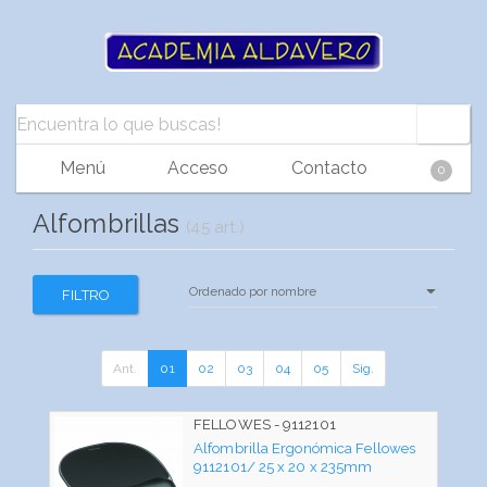
Menú
Acceso
Contacto
0
Alfombrillas
(45 art.)
FILTRO
Ant.
01
02
03
04
05
Sig.
FELLOWES - 9112101
Alfombrilla Ergonómica Fellowes
9112101/ 25 x 20 x 235mm