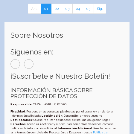
Ant.
01
02
03
04
05
Sig.
Sobre Nosotros
Síguenos en:
¡Suscríbete a Nuestro Boletín!
INFORMACIÓN BÁSICA SOBRE
PROTECCIÓN DE DATOS
Responsable
: CAZALLAS RUIZ, PEDRO
Finalidad
: Responder las consultas planteadas por el usuario y enviarle la
información solicitada;
Legitimación
: Consentimiento del usuario;
Destinatarios
: Solo se realizan cesiones si existe una obligación legal;
Derechos
: Acceder, rectificar y suprimir, así como otros derechos, como se
indica en la información adicional;
Información Adicional
: Puede consultar
la información completa de Protección de Datos en nuestra
Política de