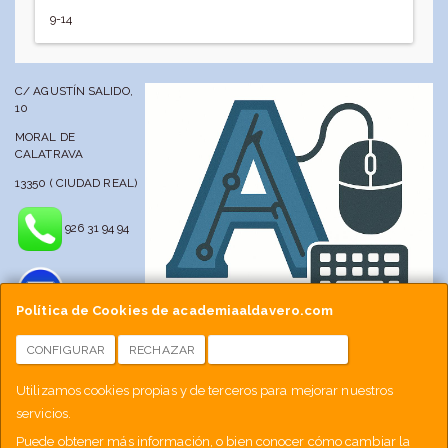
9-14
C/ AGUSTÍN SALIDO,
10
MORAL DE
CALATRAVA
13350 ( CIUDAD REAL)
926 31 94 94
Política de Cookies de academiaaldavero.com
CONFIGURAR
RECHAZAR
ACEPTAR COOKIES
info@academiaaldavero.net
Utilizamos cookies propias y de terceros para mejorar nuestros
servicios.
677 512 188
Puede obtener más información, o bien conocer cómo cambiar la