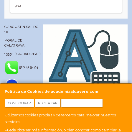
9-14
C/ AGUSTÍN SALIDO,
10
MORAL DE
CALATRAVA
13350 ( CIUDAD REAL)
926 31 94 94
Política de Cookies de academiaaldavero.com
CONFIGURAR
RECHAZAR
ACEPTAR COOKIES
info@academiaaldavero.net
Utilizamos cookies propias y de terceros para mejorar nuestros
servicios.
677 512 188
Puede obtener más información, o bien conocer cómo cambiar la