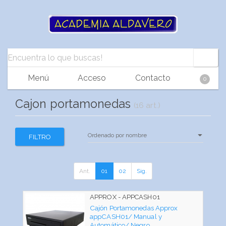
Menú
Acceso
Contacto
0
Cajon portamonedas
(16 art.)
FILTRO
Ant.
01
02
Sig.
APPROX - APPCASH01
Cajón Portamonedas Approx
appCASH01/ Manual y
Automático/ Negro