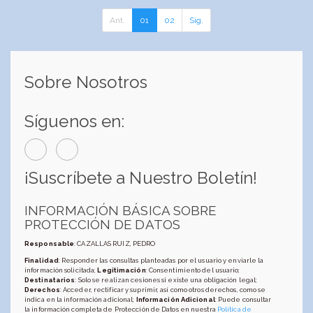
Ant.
01
02
Sig.
Sobre Nosotros
Síguenos en:
¡Suscríbete a Nuestro Boletín!
INFORMACIÓN BÁSICA SOBRE
PROTECCIÓN DE DATOS
Responsable
: CAZALLAS RUIZ, PEDRO
Finalidad
: Responder las consultas planteadas por el usuario y enviarle la
información solicitada;
Legitimación
: Consentimiento del usuario;
Destinatarios
: Solo se realizan cesiones si existe una obligación legal;
Derechos
: Acceder, rectificar y suprimir, así como otros derechos, como se
indica en la información adicional;
Información Adicional
: Puede consultar
la información completa de Protección de Datos en nuestra
Política de