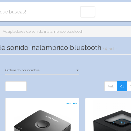
Adaptadores de sonido inalambrico bluetooth
e sonido inalambrico bluetooth
(4 art.)
Ant.
01