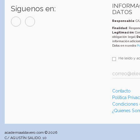
INFORMA
Síguenos en:
DATOS
Responsable
: C
Finalidad
: Respond
Legitimación
: Co
obligación legal;
D
información adicion
Datos en nuestra
Po
He leído y a
Contacto
Política Priva
Condiciones
¿Quienes So
academiaaldavero.com © 2026
C/ AGUSTÍN SALIDO, 10