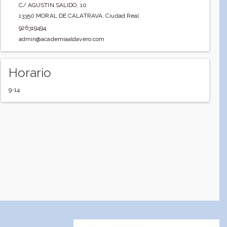
C/ AGUSTIN SALIDO, 10
13350
MORAL DE CALATRAVA
,
Ciudad Real
926319494
admin@academiaaldavero.com
Horario
9-14