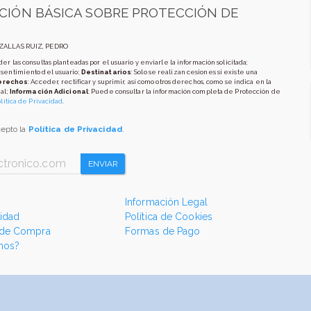
CIÓN BÁSICA SOBRE PROTECCIÓN DE
AZALLAS RUIZ, PEDRO
er las consultas planteadas por el usuario y enviarle la información solicitada;
nsentimiento del usuario;
Destinatarios
: Solo se realizan cesiones si existe una
erechos
: Acceder, rectificar y suprimir, así como otros derechos, como se indica en la
al;
Información Adicional
: Puede consultar la información completa de Protección de
lítica de Privacidad
.
cepto la
Política de Privacidad
.
ENVIAR
Información Legal
cidad
Política de Cookies
 de Compra
Formas de Pago
mos?