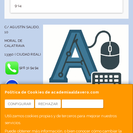
9-14
C/ AGUSTÍN SALIDO,
10
MORAL DE
CALATRAVA
13350 ( CIUDAD REAL)
926 31 94 94
Política de Cookies de academiaaldavero.com
CONFIGURAR
RECHAZAR
ACEPTAR COOKIES
info@academiaaldavero.net
Utilizamos cookies propias y de terceros para mejorar nuestros
servicios.
677 512 188
Puede obtener más información, o bien conocer cómo cambiar la