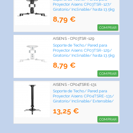
Proyector Aisens CP03TSR-127/
Giratorio/ Inclinable/ hasta 13.5kg
8,79 €
COMPRAR
AISENS - CP03TSR-129
Soporte de Techo/ Pared para
Proyector Aisens CP03TSR-129/
Giratorio/ Inclinable/ hasta 13.5kg
8,79 €
COMPRAR
AISENS - CP04TSRE-131
Soporte de Techo/ Pared para
Proyector Aisens CP04TSRE-131/
Giratorio/ Inclinable/ Extensible/
hasta 13.5kg
13,25 €
COMPRAR