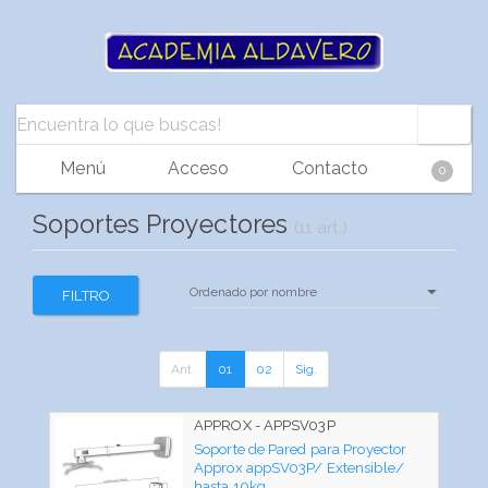
Menú
Acceso
Contacto
0
Soportes Proyectores
(11 art.)
FILTRO
Ant.
01
02
Sig.
APPROX - APPSV03P
Soporte de Pared para Proyector
Approx appSV03P/ Extensible/
hasta 10kg