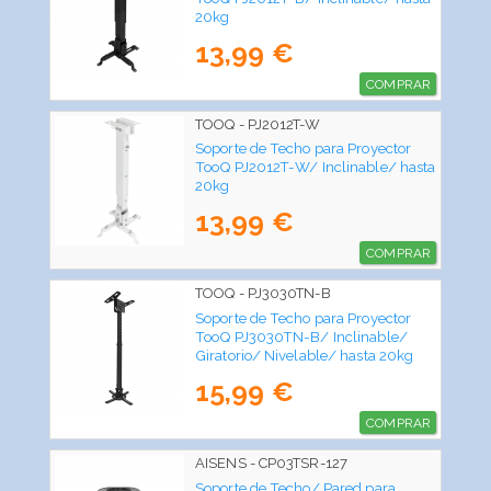
20kg
13,99 €
COMPRAR
TOOQ - PJ2012T-W
Soporte de Techo para Proyector
TooQ PJ2012T-W/ Inclinable/ hasta
20kg
13,99 €
COMPRAR
TOOQ - PJ3030TN-B
Soporte de Techo para Proyector
TooQ PJ3030TN-B/ Inclinable/
Giratorio/ Nivelable/ hasta 20kg
15,99 €
COMPRAR
AISENS - CP03TSR-127
Soporte de Techo/ Pared para