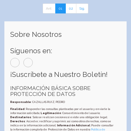
Ant.
01
02
Sig.
Sobre Nosotros
Síguenos en:
¡Suscríbete a Nuestro Boletín!
INFORMACIÓN BÁSICA SOBRE
PROTECCIÓN DE DATOS
Responsable
: CAZALLAS RUIZ, PEDRO
Finalidad
: Responder las consultas planteadas por el usuario y enviarle la
información solicitada;
Legitimación
: Consentimiento del usuario;
Destinatarios
: Solo se realizan cesiones si existe una obligación legal;
Derechos
: Acceder, rectificar y suprimir, así como otros derechos, como se
indica en la información adicional;
Información Adicional
: Puede consultar
la información completa de Protección de Datos en nuestra
Política de