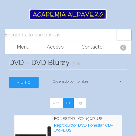
Menú
Acceso
Contacto
0
DVD - DVD Bluray
(5 art.)
FILTRO
Ant.
01
Sig.
FONESTAR - CD-150PLUS
Reproductor DVD Fonestar CD-
150PLUS