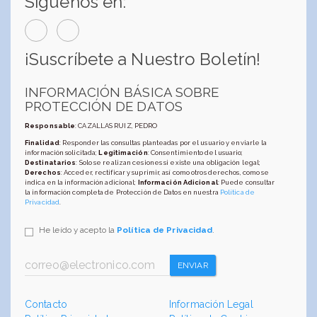
Síguenos en:
¡Suscríbete a Nuestro Boletín!
INFORMACIÓN BÁSICA SOBRE
PROTECCIÓN DE DATOS
Responsable
: CAZALLAS RUIZ, PEDRO
Finalidad
: Responder las consultas planteadas por el usuario y enviarle la
información solicitada;
Legitimación
: Consentimiento del usuario;
Destinatarios
: Solo se realizan cesiones si existe una obligación legal;
Derechos
: Acceder, rectificar y suprimir, así como otros derechos, como se
indica en la información adicional;
Información Adicional
: Puede consultar
la información completa de Protección de Datos en nuestra
Política de
Privacidad
.
He leído y acepto la
Política de Privacidad
.
ENVIAR
Contacto
Información Legal