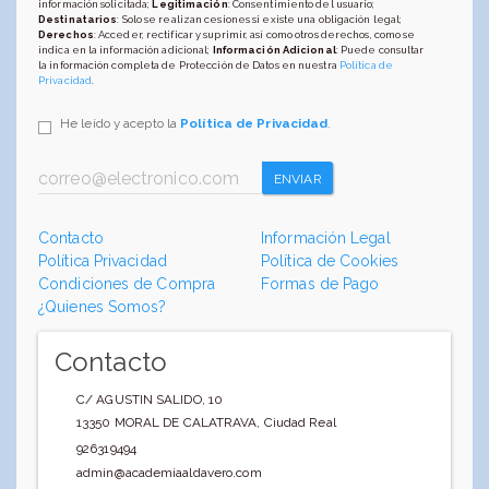
información solicitada;
Legitimación
: Consentimiento del usuario;
Destinatarios
: Solo se realizan cesiones si existe una obligación legal;
Derechos
: Acceder, rectificar y suprimir, así como otros derechos, como se
indica en la información adicional;
Información Adicional
: Puede consultar
la información completa de Protección de Datos en nuestra
Política de
Privacidad
.
He leído y acepto la
Política de Privacidad
.
ENVIAR
Contacto
Información Legal
Política Privacidad
Política de Cookies
Condiciones de Compra
Formas de Pago
¿Quienes Somos?
Contacto
C/ AGUSTIN SALIDO, 10
13350
MORAL DE CALATRAVA
,
Ciudad Real
926319494
admin@academiaaldavero.com