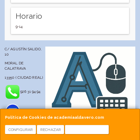
Horario
9-14
C/ AGUSTÍN SALIDO,
10
MORAL DE
CALATRAVA
13350 ( CIUDAD REAL)
926 31 94 94
Política de Cookies de academiaaldavero.com
CONFIGURAR
RECHAZAR
ACEPTAR COOKIES
info@academiaaldavero.net