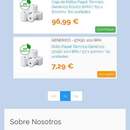
Caja de Rollos Papel Térmico
Genérico 80x60 BPAF/ 80 x
60mm/ 80 unidades
96,99 €
COMPRAR
GENERICO - 57X50 10U BPA
Rollo Papel Térmico Genérico
57x50 10U BPA/ 57 x 50mm/ 10
unidades
7,29 €
AVÍSAME
Ant.
01
Sig.
Sobre Nosotros