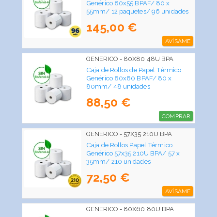
Genérico 80x55 BPAF/ 80 x
55mm/ 12 paquetes/ 96 unidades
145,00 €
AVÍSAME
GENERICO - 80X80 48U BPA
Caja de Rollos de Papel Térmico
Genérico 80x80 BPAF/ 80 x
80mm/ 48 unidades
88,50 €
COMPRAR
GENERICO - 57X35 210U BPA
Caja de Rollos Papel Térmico
Genérico 57x35 210U BPA/ 57 x
35mm/ 210 unidades
72,50 €
AVÍSAME
GENERICO - 80X60 80U BPA