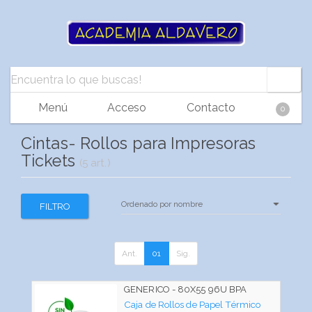
Menú
Acceso
Contacto
0
Cintas- Rollos para Impresoras
Tickets
(5 art.)
FILTRO
Ant.
01
Sig.
GENERICO - 80X55 96U BPA
Caja de Rollos de Papel Térmico