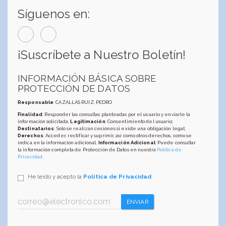
Síguenos en:
¡Suscríbete a Nuestro Boletín!
INFORMACIÓN BÁSICA SOBRE
PROTECCIÓN DE DATOS
Responsable
: CAZALLAS RUIZ, PEDRO
Finalidad
: Responder las consultas planteadas por el usuario y enviarle la
información solicitada;
Legitimación
: Consentimiento del usuario;
Destinatarios
: Solo se realizan cesiones si existe una obligación legal;
Derechos
: Acceder, rectificar y suprimir, así como otros derechos, como se
indica en la información adicional;
Información Adicional
: Puede consultar
la información completa de Protección de Datos en nuestra
Política de
Privacidad
.
He leído y acepto la
Política de Privacidad
.
ENVIAR