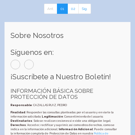
Ant.
01
02
Sig.
Sobre Nosotros
Síguenos en:
¡Suscríbete a Nuestro Boletín!
INFORMACIÓN BÁSICA SOBRE
PROTECCIÓN DE DATOS
Responsable
: CAZALLAS RUIZ, PEDRO
Finalidad
: Responder las consultas planteadas por el usuario y enviarle la
información solicitada;
Legitimación
: Consentimiento del usuario;
Destinatarios
: Solo se realizan cesiones si existe una obligación legal;
Derechos
: Acceder, rectificar y suprimir, así como otros derechos, como se
indica en la información adicional;
Información Adicional
: Puede consultar
la información completa de Protección de Datos en nuestra
Política de