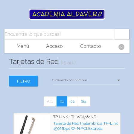
Menú
Acceso
Contacto
0
Tarjetas de Red
(15 art.)
FILTRO
Ant.
01
02
Sig.
TP-LINK - TL-WN781ND
Tarjeta de Red Inalámbrica TP-Link
150Mbps W-N PCI Express