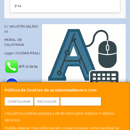
9-14
C/ AGUSTÍN SALIDO,
10
MORAL DE
CALATRAVA
13350 ( CIUDAD REAL)
926 31 94 94
Política de Cookies de academiaaldavero.com
CONFIGURAR
RECHAZAR
ACEPTAR COOKIES
info@academiaaldavero.net
Utilizamos cookies propias y de terceros para mejorar nuestros
servicios.
677 512 188
Puede obtener más información, o bien conocer cómo cambiar la