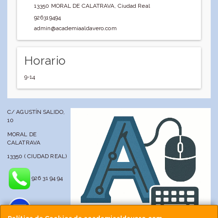
13350
MORAL DE CALATRAVA
,
Ciudad Real
926319494
admin@academiaaldavero.com
Horario
9-14
C/ AGUSTÍN SALIDO,
10
MORAL DE
CALATRAVA
13350 ( CIUDAD REAL)
926 31 94 94