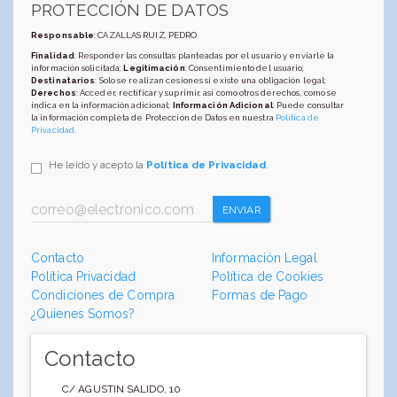
PROTECCIÓN DE DATOS
Responsable
: CAZALLAS RUIZ, PEDRO
Finalidad
: Responder las consultas planteadas por el usuario y enviarle la
información solicitada;
Legitimación
: Consentimiento del usuario;
Destinatarios
: Solo se realizan cesiones si existe una obligación legal;
Derechos
: Acceder, rectificar y suprimir, así como otros derechos, como se
indica en la información adicional;
Información Adicional
: Puede consultar
la información completa de Protección de Datos en nuestra
Política de
Privacidad
.
He leído y acepto la
Política de Privacidad
.
ENVIAR
Contacto
Información Legal
Política Privacidad
Política de Cookies
Condiciones de Compra
Formas de Pago
¿Quienes Somos?
Contacto
C/ AGUSTIN SALIDO, 10