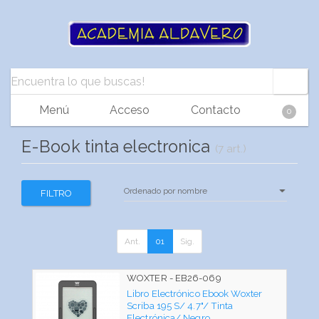
Menú
Acceso
Contacto
0
E-Book tinta electronica
(7 art.)
FILTRO
Ant.
01
Sig.
WOXTER - EB26-069
Libro Electrónico Ebook Woxter
Scriba 195 S/ 4.7"/ Tinta
Electrónica/ Negro