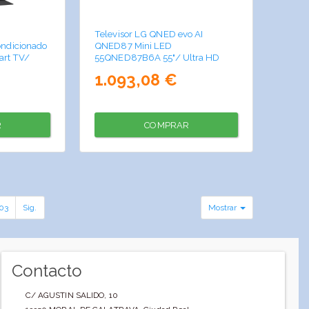
Televisor LG QNED evo AI
ndicionado
QNED87 Mini LED
art TV/
55QNED87B6A 55"/ Ultra HD
4K/ Smart TV/ WiFi
1.093,08 €
R
COMPRAR
03
Sig.
Mostrar
Contacto
C/ AGUSTIN SALIDO, 10