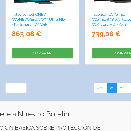
Televisor LG QNED
Televisor LG QNED
55QNED83B6A 55"/ Ultra HD
55QNED83B6A Reaco
4K/ Smart TV/ WiFi
55"/ Ultra HD 4K/ Sm
WiFi
863,08 €
739,08 €
COMPRAR
COMPRA
Ant.
01
02
ete a Nuestro Boletín!
CIÓN BÁSICA SOBRE PROTECCIÓN DE