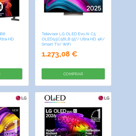
 B6
Televisor LG OLED Evo AI C5
ltra HD
OLED55C56LB 55"/ Ultra HD 4K/
Smart TV/ WiFi
1.273,08 €
R
COMPRAR