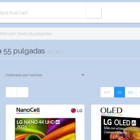
Televisor hasta 55 pulgadas
ta 55 pulgadas
(24 art.)
Ant.
01
02