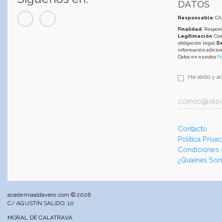
DATOS
Responsable
: C
Finalidad
: Respond
Legitimación
: Co
obligación legal;
D
información adicion
Datos en nuestra
Po
He leído y a
Contacto
Política Priva
Condiciones
¿Quienes So
academiaaldavero.com © 2026
C/ AGUSTÍN SALIDO, 10
MORAL DE CALATRAVA