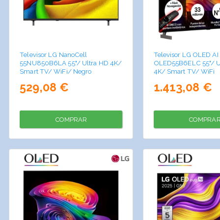
Televisor LG NanoCell
Televisor LG OLED AI
55NU850B6LA 55"/ Ultra HD 4K/
OLED55B6ELC 55"/ U
Smart TV/ WiFi/ Negro
4K/ Smart TV/ WiFi
529,08 €
1.413,08 €
COMPRAR
COMPRA