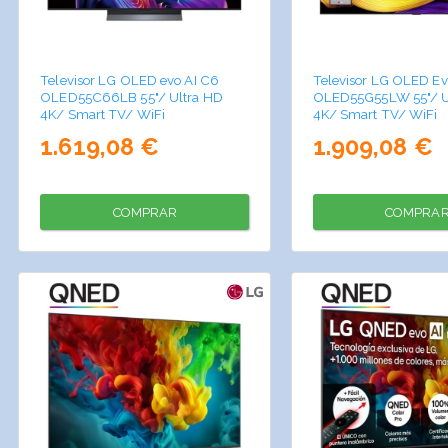
Televisor LG OLED evo AI C6
Televisor LG OLED Ev
OLED55C66LB 55"/ Ultra HD
OLED55G55LW 55"/ U
4K/ Smart TV/ WiFi
4K/ Smart TV/ WiFi
1.619,08 €
1.909,08 €
COMPRAR
COMPRA