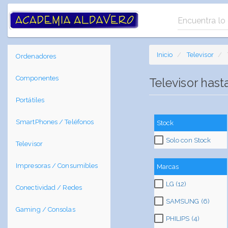
Inicio
Televisor
Ordenadores
Componentes
Televisor has
Portátiles
SmartPhones / Teléfonos
Stock
Solo con Stock
Televisor
Impresoras / Consumibles
Marcas
LG (12)
Conectividad / Redes
SAMSUNG (6)
Gaming / Consolas
PHILIPS (4)