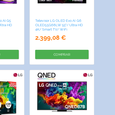
o AI G5
Televisor LG OLED Evo AI G6
ltra HD
OLED55G68LW 55"/ Ultra HD
4K/ Smart TV/ WiFi
2.399,08 €
R
COMPRAR