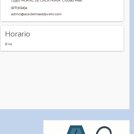
13350
MORAL DE CALATRAVA
,
Ciudad Real
926319494
admin@academiaaldavero.com
Horario
9-14