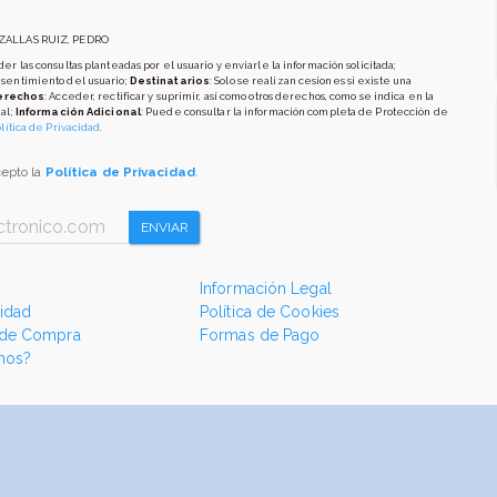
AZALLAS RUIZ, PEDRO
er las consultas planteadas por el usuario y enviarle la información solicitada;
nsentimiento del usuario;
Destinatarios
: Solo se realizan cesiones si existe una
erechos
: Acceder, rectificar y suprimir, así como otros derechos, como se indica en la
al;
Información Adicional
: Puede consultar la información completa de Protección de
lítica de Privacidad
.
cepto la
Política de Privacidad
.
ENVIAR
Información Legal
cidad
Política de Cookies
 de Compra
Formas de Pago
mos?