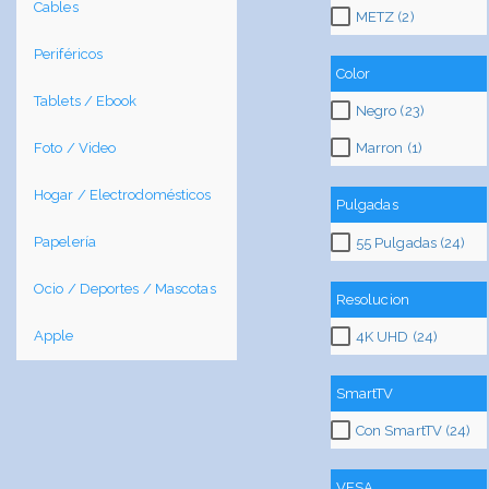
Cables
METZ (2)
Periféricos
Color
Tablets / Ebook
Negro (23)
Foto / Video
Marron (1)
Hogar / Electrodomésticos
Pulgadas
Papelería
55 Pulgadas (24)
Ocio / Deportes / Mascotas
Resolucion
Apple
4K UHD (24)
SmartTV
Con SmartTV (24)
VESA