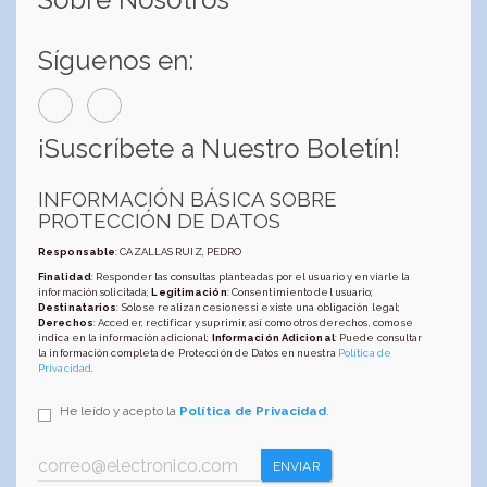
Síguenos en:
¡Suscríbete a Nuestro Boletín!
INFORMACIÓN BÁSICA SOBRE
PROTECCIÓN DE DATOS
Responsable
: CAZALLAS RUIZ, PEDRO
Finalidad
: Responder las consultas planteadas por el usuario y enviarle la
información solicitada;
Legitimación
: Consentimiento del usuario;
Destinatarios
: Solo se realizan cesiones si existe una obligación legal;
Derechos
: Acceder, rectificar y suprimir, así como otros derechos, como se
indica en la información adicional;
Información Adicional
: Puede consultar
la información completa de Protección de Datos en nuestra
Política de
Privacidad
.
He leído y acepto la
Política de Privacidad
.
ENVIAR