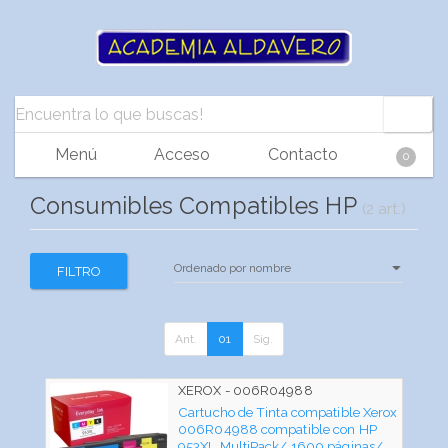
Menú
Acceso
Contacto
0
Consumibles Compatibles HP
(2 art.)
FILTRO
Ant.
01
Sig.
XEROX - 006R04988
Cartucho de Tinta compatible Xerox
006R04988 compatible con HP
953XL MultiPack/ 1600 páginas/