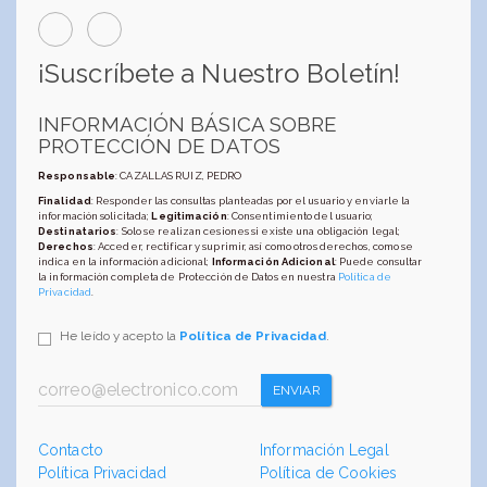
¡Suscríbete a Nuestro Boletín!
INFORMACIÓN BÁSICA SOBRE
PROTECCIÓN DE DATOS
Responsable
: CAZALLAS RUIZ, PEDRO
Finalidad
: Responder las consultas planteadas por el usuario y enviarle la
información solicitada;
Legitimación
: Consentimiento del usuario;
Destinatarios
: Solo se realizan cesiones si existe una obligación legal;
Derechos
: Acceder, rectificar y suprimir, así como otros derechos, como se
indica en la información adicional;
Información Adicional
: Puede consultar
la información completa de Protección de Datos en nuestra
Política de
Privacidad
.
He leído y acepto la
Política de Privacidad
.
ENVIAR
Contacto
Información Legal
Política Privacidad
Política de Cookies