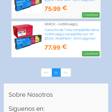
Negro/ Cian/ Magenta/ Amarillo
75,99 €
COMPRAR
XEROX - 006R04993
Cartucho de Tinta compatible Xerox
006R04993 compatible con HP
963XL MultiPack/ 1600 páginas/
Negro/ Cian/ Magenta/ Amarillo
77,99 €
COMPRAR
Ant.
01
Sig.
Sobre Nosotros
Síguenos en: