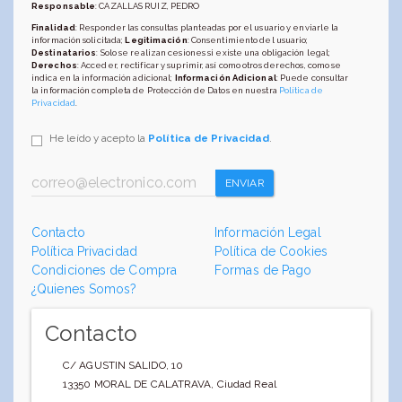
Responsable
: CAZALLAS RUIZ, PEDRO
Finalidad
: Responder las consultas planteadas por el usuario y enviarle la
información solicitada;
Legitimación
: Consentimiento del usuario;
Destinatarios
: Solo se realizan cesiones si existe una obligación legal;
Derechos
: Acceder, rectificar y suprimir, así como otros derechos, como se
indica en la información adicional;
Información Adicional
: Puede consultar
la información completa de Protección de Datos en nuestra
Política de
Privacidad
.
He leído y acepto la
Política de Privacidad
.
ENVIAR
Contacto
Información Legal
Política Privacidad
Política de Cookies
Condiciones de Compra
Formas de Pago
¿Quienes Somos?
Contacto
C/ AGUSTIN SALIDO, 10
13350
MORAL DE CALATRAVA
,
Ciudad Real