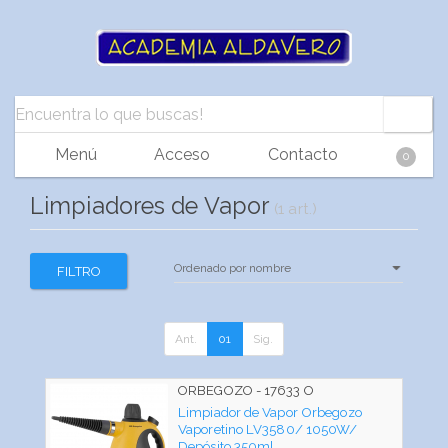
Menú
Acceso
Contacto
0
Limpiadores de Vapor
(1 art.)
FILTRO
Ant.
01
Sig.
ORBEGOZO - 17633 O
Limpiador de Vapor Orbegozo
Vaporetino LV3580/ 1050W/
Depósito 350ml