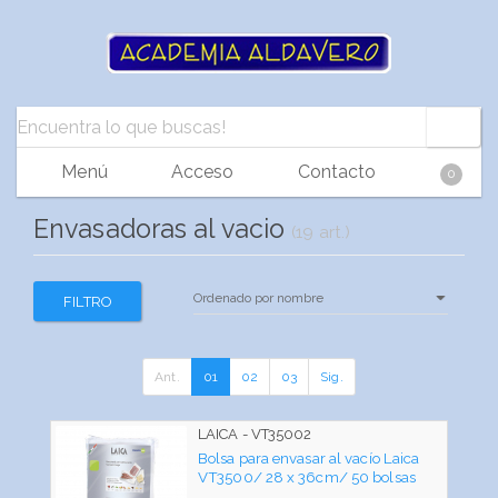
Menú
Acceso
Contacto
0
Envasadoras al vacio
(19 art.)
FILTRO
Ant.
01
02
03
Sig.
LAICA - VT35002
Bolsa para envasar al vacío Laica
VT3500/ 28 x 36cm/ 50 bolsas