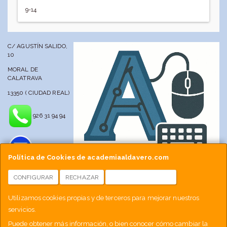
9-14
C/ AGUSTÍN SALIDO,
10
MORAL DE
CALATRAVA
13350 ( CIUDAD REAL)
926 31 94 94
Política de Cookies de academiaaldavero.com
CONFIGURAR
RECHAZAR
ACEPTAR COOKIES
info@academiaaldavero.net
Utilizamos cookies propias y de terceros para mejorar nuestros
servicios.
677 512 188
Puede obtener más información, o bien conocer cómo cambiar la