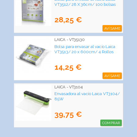
VT3512/ 28 X 36cm/ 100 bolsas
28,25 €
AVÍSAME
LAICA - VT35130
Bolsa para envasar al vacío Laica
VT3513/ 20 x 600cm/ 4 Rollos
14,25 €
AVÍSAME
LAICA - VT3104
Envasadora al vacío Laica VT3104/
85W
39,75 €
COMPRAR