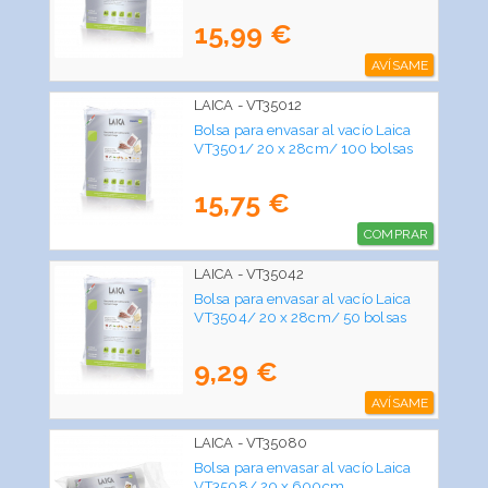
15,99 €
AVÍSAME
LAICA - VT35012
Bolsa para envasar al vacío Laica
VT3501/ 20 x 28cm/ 100 bolsas
15,75 €
COMPRAR
LAICA - VT35042
Bolsa para envasar al vacío Laica
VT3504/ 20 x 28cm/ 50 bolsas
9,29 €
AVÍSAME
LAICA - VT35080
Bolsa para envasar al vacío Laica
VT3508/ 20 x 600cm