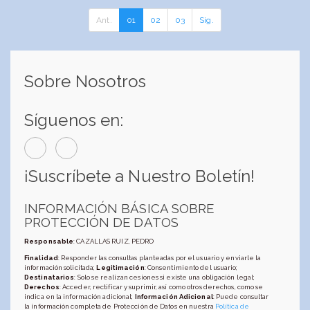
Ant.
01
02
03
Sig.
Sobre Nosotros
Síguenos en:
¡Suscríbete a Nuestro Boletín!
INFORMACIÓN BÁSICA SOBRE
PROTECCIÓN DE DATOS
Responsable
: CAZALLAS RUIZ, PEDRO
Finalidad
: Responder las consultas planteadas por el usuario y enviarle la
información solicitada;
Legitimación
: Consentimiento del usuario;
Destinatarios
: Solo se realizan cesiones si existe una obligación legal;
Derechos
: Acceder, rectificar y suprimir, así como otros derechos, como se
indica en la información adicional;
Información Adicional
: Puede consultar
la información completa de Protección de Datos en nuestra
Política de