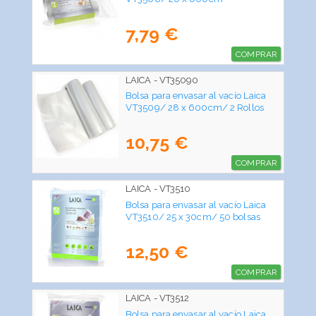
7,79 €
COMPRAR
LAICA - VT35090
Bolsa para envasar al vacío Laica
VT3509/ 28 x 600cm/ 2 Rollos
10,75 €
COMPRAR
LAICA - VT3510
Bolsa para envasar al vacío Laica
VT3510/ 25 x 30cm/ 50 bolsas
12,50 €
COMPRAR
LAICA - VT3512
Bolsa para envasar al vacío Laica