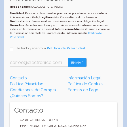
Responsable
: CAZALLAS RUIZ, PEDRO
Finalidad
: Responder las consultas planteadas por el usuario y enviarle la
información solicitada;
Legitimación
: Consentimiento del usuario;
Destinatarios
: Solo se realizan cesiones si existe una obligación legal;
Derechos
: Acceder, rectificar y suprimir, así como otros derechos, como se
indica en la información adicional;
Información Adicional
: Puede consultar
la información completa de Protección de Datos en nuestra
Política de
Privacidad
.
He leído y acepto la
Política de Privacidad
.
ENVIAR
Contacto
Información Legal
Política Privacidad
Política de Cookies
Condiciones de Compra
Formas de Pago
¿Quienes Somos?
Contacto
C/ AGUSTIN SALIDO, 10
13350
MORAL DE CALATRAVA
,
Ciudad Real