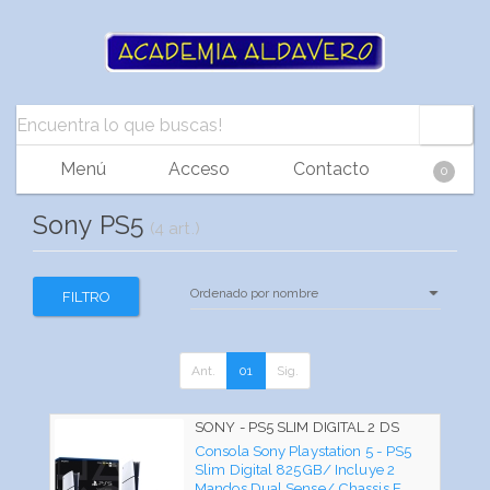
Menú
Acceso
Contacto
0
Sony PS5
(4 art.)
FILTRO
Ant.
01
Sig.
SONY - PS5 SLIM DIGITAL 2 DS
Consola Sony Playstation 5 - PS5
Slim Digital 825GB/ Incluye 2
Mandos Dual Sense/ Chassis E