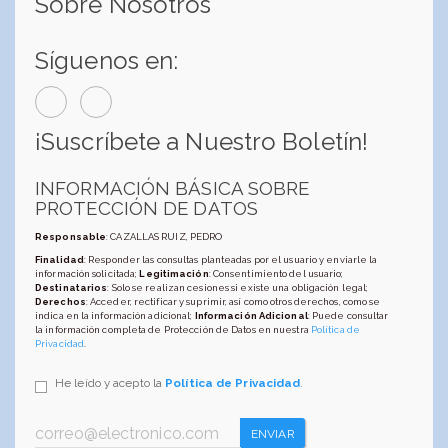
Sobre Nosotros
Síguenos en:
¡Suscríbete a Nuestro Boletín!
INFORMACIÓN BÁSICA SOBRE
PROTECCIÓN DE DATOS
Responsable
: CAZALLAS RUIZ, PEDRO
Finalidad
: Responder las consultas planteadas por el usuario y enviarle la
información solicitada;
Legitimación
: Consentimiento del usuario;
Destinatarios
: Solo se realizan cesiones si existe una obligación legal;
Derechos
: Acceder, rectificar y suprimir, así como otros derechos, como se
indica en la información adicional;
Información Adicional
: Puede consultar
la información completa de Protección de Datos en nuestra
Política de
Privacidad
.
He leído y acepto la
Política de Privacidad
.
ENVIAR