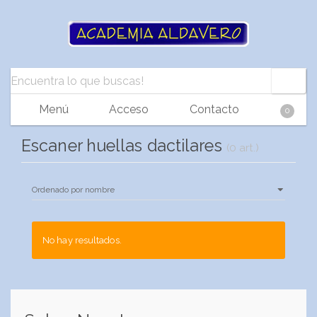
Menú
Acceso
Contacto
0
Escaner huellas dactilares
(0 art.)
No hay resultados.