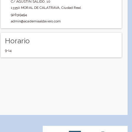
C/ AGUSTIN SALIDO, 10
13350
MORAL DE CALATRAVA
,
Ciudad Real
926319494
admin@academiaaldavero.com
Horario
9-14