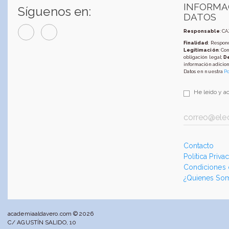
INFORMA
Síguenos en:
DATOS
Responsable
: C
Finalidad
: Respond
Legitimación
: Co
obligación legal;
D
información adicion
Datos en nuestra
Po
He leído y a
Contacto
Política Priva
Condiciones
¿Quienes So
academiaaldavero.com © 2026
C/ AGUSTÍN SALIDO, 10