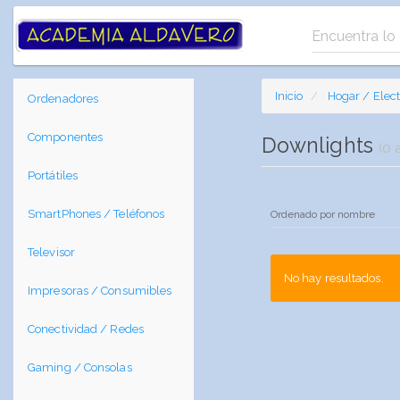
Inicio
Hogar / Elec
Ordenadores
Componentes
Downlights
(0 a
Portátiles
SmartPhones / Teléfonos
Televisor
No hay resultados.
Impresoras / Consumibles
Conectividad / Redes
Gaming / Consolas