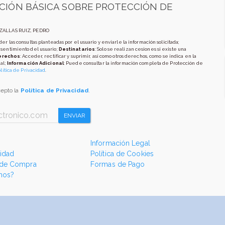
CIÓN BÁSICA SOBRE PROTECCIÓN DE
AZALLAS RUIZ, PEDRO
er las consultas planteadas por el usuario y enviarle la información solicitada;
nsentimiento del usuario;
Destinatarios
: Solo se realizan cesiones si existe una
erechos
: Acceder, rectificar y suprimir, así como otros derechos, como se indica en la
al;
Información Adicional
: Puede consultar la información completa de Protección de
lítica de Privacidad
.
cepto la
Política de Privacidad
.
ENVIAR
Información Legal
cidad
Política de Cookies
 de Compra
Formas de Pago
mos?