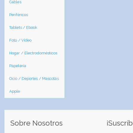
Cables
Periféricos
Tablets / Ebook
Foto / Video
Hogar / Electrodomésticos
Papelería
Ocio / Deportes / Mascotas
Apple
Sobre Nosotros
¡Suscríb