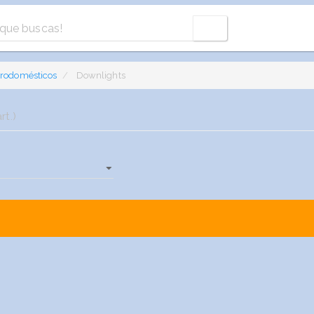
trodomésticos
Downlights
rt.)