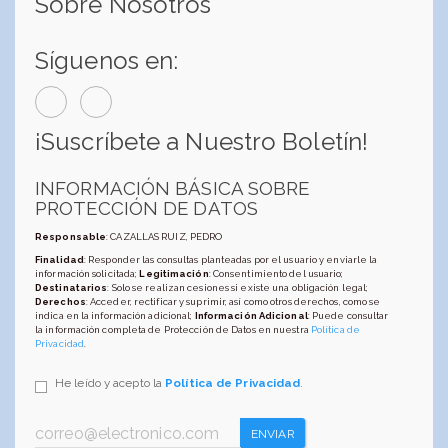
Sobre Nosotros
Síguenos en:
¡Suscríbete a Nuestro Boletín!
INFORMACIÓN BÁSICA SOBRE
PROTECCIÓN DE DATOS
Responsable
: CAZALLAS RUIZ, PEDRO
Finalidad
: Responder las consultas planteadas por el usuario y enviarle la
información solicitada;
Legitimación
: Consentimiento del usuario;
Destinatarios
: Solo se realizan cesiones si existe una obligación legal;
Derechos
: Acceder, rectificar y suprimir, así como otros derechos, como se
indica en la información adicional;
Información Adicional
: Puede consultar
la información completa de Protección de Datos en nuestra
Política de
Privacidad
.
He leído y acepto la
Política de Privacidad
.
ENVIAR