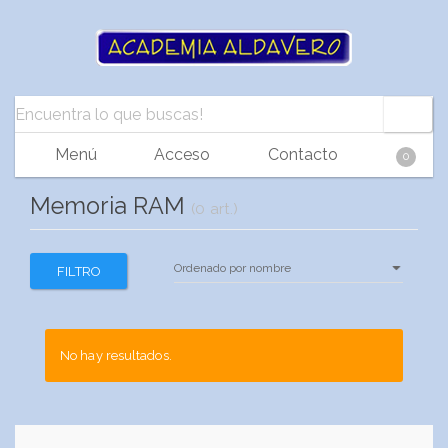
Menú
Acceso
Contacto
0
Memoria RAM
(0 art.)
FILTRO
No hay resultados.