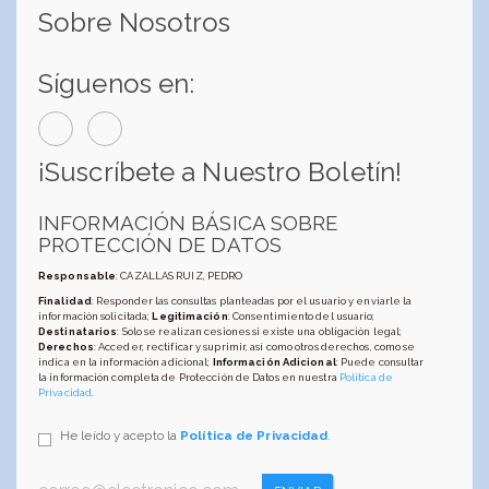
Sobre Nosotros
Síguenos en:
¡Suscríbete a Nuestro Boletín!
INFORMACIÓN BÁSICA SOBRE
PROTECCIÓN DE DATOS
Responsable
: CAZALLAS RUIZ, PEDRO
Finalidad
: Responder las consultas planteadas por el usuario y enviarle la
información solicitada;
Legitimación
: Consentimiento del usuario;
Destinatarios
: Solo se realizan cesiones si existe una obligación legal;
Derechos
: Acceder, rectificar y suprimir, así como otros derechos, como se
indica en la información adicional;
Información Adicional
: Puede consultar
la información completa de Protección de Datos en nuestra
Política de
Privacidad
.
He leído y acepto la
Política de Privacidad
.